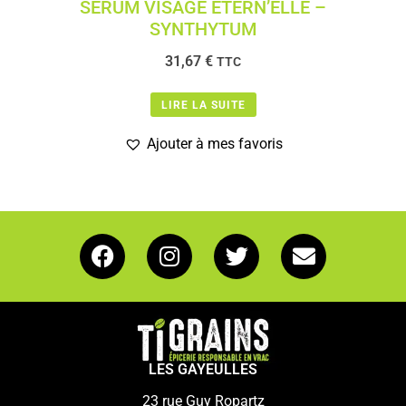
SÉRUM VISAGE ETERN’ELLE –
SYNTHYTUM
31,67
€
TTC
LIRE LA SUITE
Ajouter à mes favoris
LES GAYEULLES
23 rue Guy Ropartz