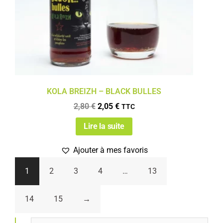
KOLA BREIZH – BLACK BULLES
2,80
€
2,05
€
TTC
Lire la suite
Ajouter à mes favoris
1
2
3
4
…
13
14
15
→