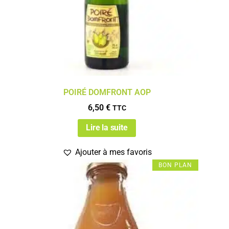
POIRÉ DOMFRONT AOP
6,50
€
TTC
Lire la suite
Ajouter à mes favoris
BON PLAN