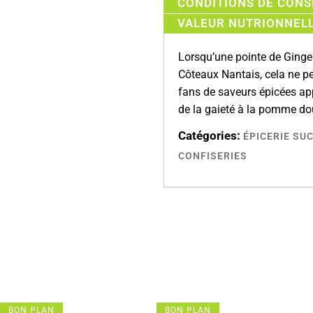
CONDITIONS DE CON
VALEUR NUTRIONNEL
Lorsqu’une pointe de Ging
Côteaux Nantais, cela ne p
fans de saveurs épicées app
de la gaieté à la pomme do
Catégories:
ÉPICERIE SU
CONFISERIES
BON PLAN
BON PLAN