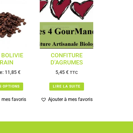
 BOLIVIE
CONFITURE
RAIN
D’AGRUMES
de:
11,85
€
5,45
€
TTC
S OPTIONS
LIRE LA SUITE
à mes favoris
Ajouter à mes favoris