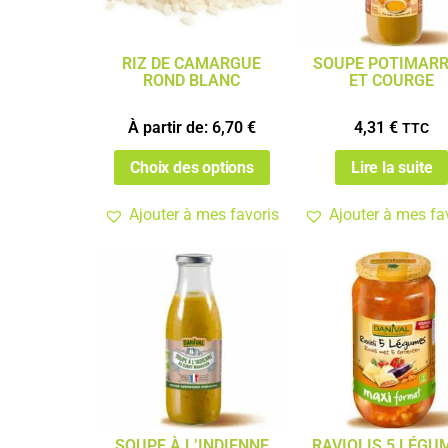
RIZ DE CAMARGUE
SOUPE POTIMAR
ROND BLANC
ET COURGE
À partir de:
6,70
€
4,31
€
TTC
Choix des options
Lire la suite
Ajouter à mes favoris
Ajouter à mes fa
SOUPE À L’INDIENNE
RAVIOLIS 5 LÉGU