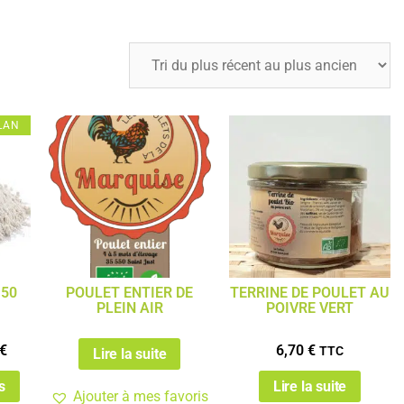
LAN
150
POULET ENTIER DE
TERRINE DE POULET AU
PLEIN AIR
POIVRE VERT
€
6,70
€
TTC
Lire la suite
s
Lire la suite
Ajouter à mes favoris