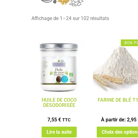
Affichage de 1–24 sur 102 résultats
BON P
HUILE DE COCO
FARINE DE BLÉ T
DÉSODORISÉE
7,55
€
À partir de:
2,95
TTC
Lire la suite
Choix des option