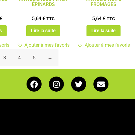
ÉPINARDS
FROMAGES
€
5,64
€
5,64
€
TTC
TTC
s
Lire la suite
Lire la suite
voris
Ajouter à mes favoris
Ajouter à mes favoris
3
4
5
→