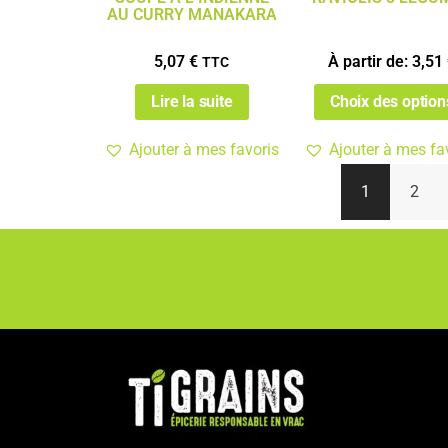
AU CURRY MANAKARA
5,07
€
À partir de:
3,51
TTC
Lire la suite
Choix des option
Ajouter à mes favoris
Ajouter à mes fa
1
2