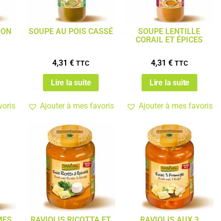
RON
SOUPE AU POIS CASSÉ
SOUPE LENTILLE
CORAIL ET ÉPICES
4,31
€
4,31
€
TTC
TTC
Lire la suite
Lire la suite
voris
Ajouter à mes favoris
Ajouter à mes favoris
MES
RAVIOLIS RICOTTA ET
RAVIOLIS AUX 3