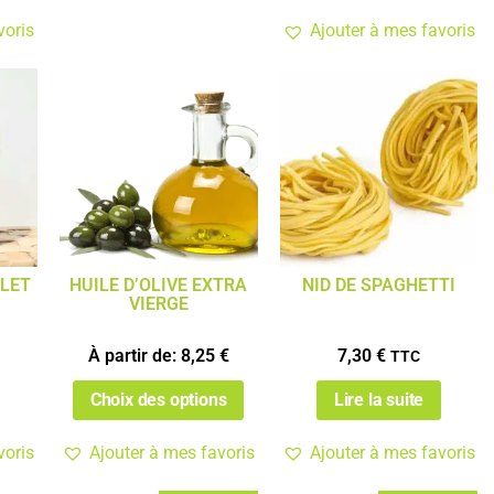
voris
Ajouter à mes favoris
ULET
HUILE D’OLIVE EXTRA
NID DE SPAGHETTI
VIERGE
À partir de:
8,25
€
7,30
€
TTC
Choix des options
Lire la suite
voris
Ajouter à mes favoris
Ajouter à mes favoris