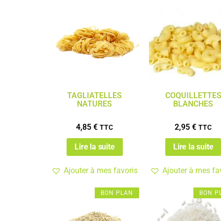
TAGLIATELLES
COQUILLETTE
NATURES
BLANCHES
4,85
€
2,95
€
TTC
TTC
Lire la suite
Lire la suite
Ajouter à mes favoris
Ajouter à mes fa
BON PLAN
BON P