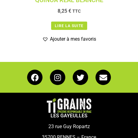
QUINOA REAL BLANCHE
8,25
€
TTC
LIRE LA SUITE
Ajouter à mes favoris
LES GAYEULLES
23 rue Guy Ropartz
35700 RENNES – France