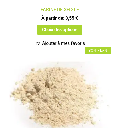
FARINE DE SEIGLE
À partir de:
3,55
€
Choix des options
Ajouter à mes favoris
BON PLAN