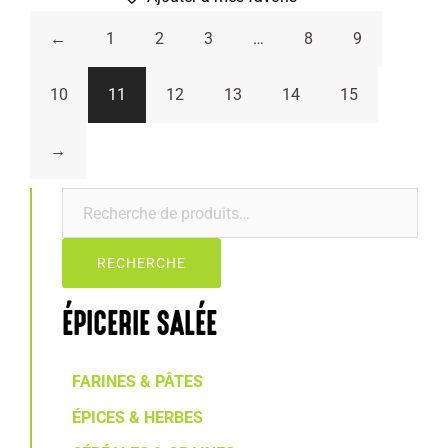
←
1
2
3
…
8
9
10
11
12
13
14
15
→
RECHERCHE
ÉPICERIE SALÉE
FARINES & PÂTES
ÉPICES & HERBES