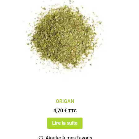
ORIGAN
4,70
€
TTC
Lire la suite
Ajouter à mes favoris